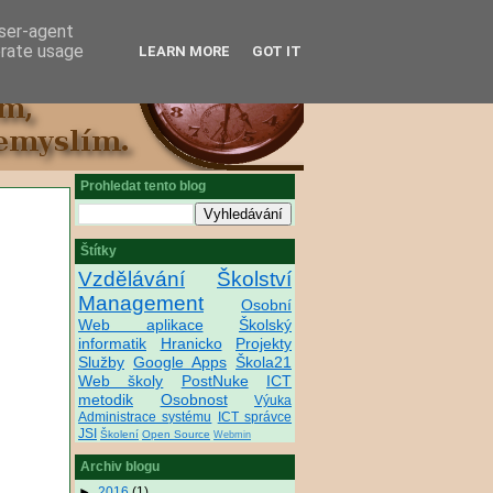
user-agent
erate usage
LEARN MORE
GOT IT
Prohledat tento blog
Štítky
Vzdělávání
Školství
Management
Osobní
Web aplikace
Školský
informatik
Hranicko
Projekty
Služby
Google Apps
Škola21
Web školy
PostNuke
ICT
metodik
Osobnost
Výuka
Administrace systému
ICT správce
JSI
Školení
Open Source
Webmin
Archiv blogu
►
2016
(1)