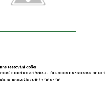
ine testování došel
to dnů je pilotní testování žáků 5. a 9. tříd. Nedalo mi to a zkusil jsem si, zda lze 
í budou reagovat žáci v 5.třídě, 6.třídě a 7.třídě.