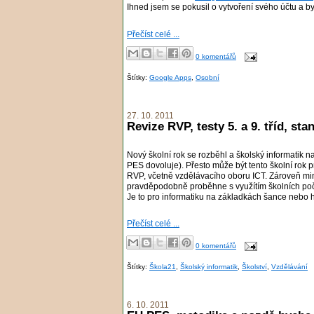
Ihned jsem se pokusil o vytvoření svého účtu a 
Přečíst celé ...
0 komentářů
Štítky:
Google Apps
,
Osobní
27. 10. 2011
Revize RVP, testy 5. a 9. tříd, st
Nový školní rok se rozběhl a školský informatik 
PES dovoluje). Přesto může být tento školní rok 
RVP, včetně vzdělávacího oboru ICT. Zároveň mini
pravděpodobně proběhne s využítím školních počí
Je to pro informatiku na základkách šance nebo
Přečíst celé ...
0 komentářů
Štítky:
Škola21
,
Školský informatik
,
Školství
,
Vzdělávání
6. 10. 2011