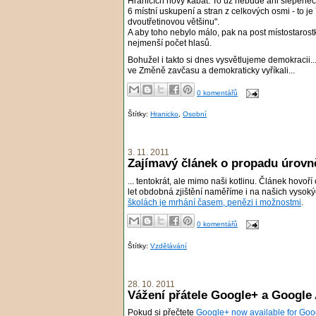
Hranicích nový kabát. To už nebude ani slepenec an
6 místní uskupení a stran z celkových osmi - to je 
dvoutřetinovou většinu".
A aby toho nebylo málo, pak na post místostarostk
nejmenší počet hlasů.
Bohužel i takto si dnes vysvětlujeme demokracii..
ve Změně zavčasu a demokraticky vyříkali...
0 komentářů
Štítky:
Hranicko
,
Osobní
3. 11. 2011
Zajímavý článek o propadu úrovně
... tentokrát, ale mimo naši kotlinu. Článek hovo
let obdobná zjištění naměříme i na našich vysokýc
školách je mrhání časem, penězi i možnostmi
.
0 komentářů
Štítky:
Vzdělávání
28. 10. 2011
Vážení přátele Google+ a Google
Pokud si přečtete
Google+ now available for Go