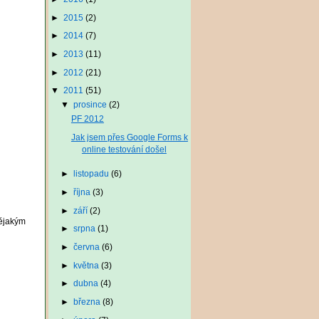
►
2015
(2)
►
2014
(7)
►
2013
(11)
►
2012
(21)
▼
2011
(51)
▼
prosince
(2)
PF 2012
Jak jsem přes Google Forms k
online testování došel
►
listopadu
(6)
►
října
(3)
►
září
(2)
nějakým
►
srpna
(1)
►
června
(6)
►
května
(3)
►
dubna
(4)
►
března
(8)