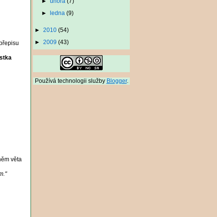
►
února
(7)
►
ledna
(9)
►
2010
(54)
►
2009
(43)
 přepisu
stka
Používá technologii služby
Blogger
.
něm věta
m."