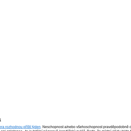
k
ra rozhodnou příští týden
. Neschopnost a/nebo všehoschopnost pravděpodobně d