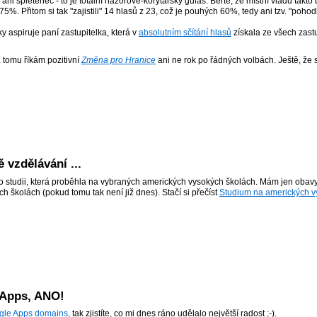
i spletenec - to je totální názorově-korytářský guláš. Berte, že místní vládu takto 
75%. Přitom si tak "zajistili" 14 hlasů z 23, což je pouhých 60%, tedy ani tzv. "poho
y aspiruje paní zastupitelka, která v
absolutním sčítání hlasů
získala ze všech zastu
. tomu říkám pozitivní
Změna pro Hranice
ani ne rok po řádných volbách. Ještě, že 
 vzdělávání ...
ří o studii, která proběhla na vybraných amerických vysokých školách. Mám jen obavy
h školách (pokud tomu tak není již dnes). Stačí si přečíst
Studium na amerických v
 Apps, ANO!
ogle Apps domains
, tak zjistíte, co mi dnes ráno udělalo největší radost ;-).