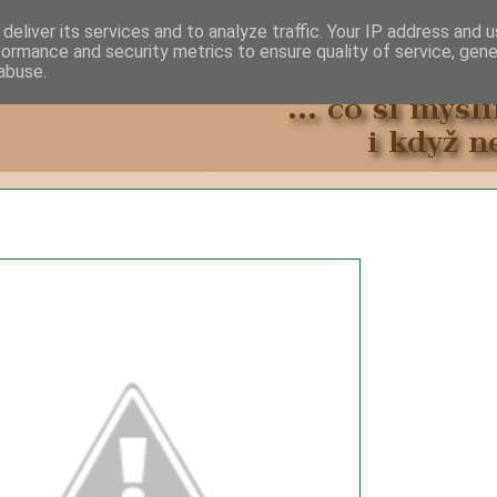
deliver its services and to analyze traffic. Your IP address and 
formance and security metrics to ensure quality of service, gen
abuse.