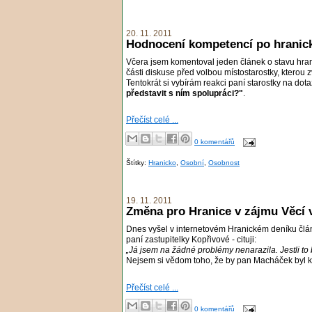
20. 11. 2011
Hodnocení kompetencí po hranic
Včera jsem komentoval jeden článek o stavu hrani
části diskuse před volbou místostarostky, kterou z
Tentokrát si vybírám reakci paní starostky na do
představit s ním spolupráci?"
.
Přečíst celé ...
0 komentářů
Štítky:
Hranicko
,
Osobní
,
Osobnost
19. 11. 2011
Změna pro Hranice v zájmu Věcí 
Dnes vyšel v internetovém Hranickém deníku čl
paní zastupitelky Kopřivové - cituji:
„Já jsem na žádné problémy nenarazila. Jestli to by
Nejsem si vědom toho, že by pan Macháček byl k
Přečíst celé ...
0 komentářů