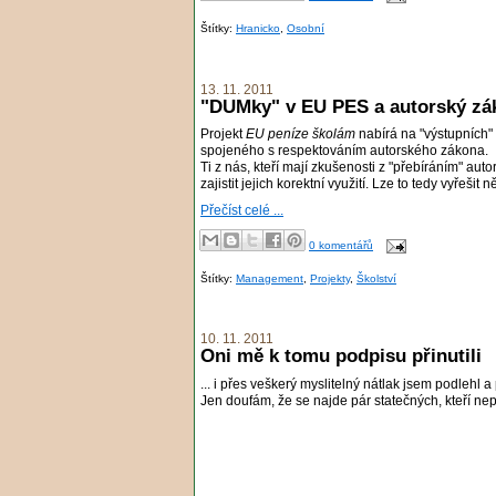
Štítky:
Hranicko
,
Osobní
13. 11. 2011
"DUMky" v EU PES a autorský zá
Projekt
EU peníze školám
nabírá na "výstupních"
spojeného s respektováním autorského zákona.
Ti z nás, kteří mají zkušenosti z "přebíráním" aut
zajistit jejich korektní využití. Lze to tedy vyřešit 
Přečíst celé ...
0 komentářů
Štítky:
Management
,
Projekty
,
Školství
10. 11. 2011
Oni mě k tomu podpisu přinutili
... i přes veškerý myslitelný nátlak jsem podlehl a
Jen doufám, že se najde pár statečných, kteří n