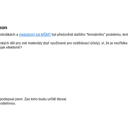
kon
 obrátkách a
metodický list MŠMT
byl předzvěstí dalšího "formálního" problému, ten
orských děl pro své materiály (byť využívané pro vzdělávací účely), ví, že je nezřídk
nějak efektivně?
 podepsal jsem. Zas toho budu určitě litovat.
epodlehnou.