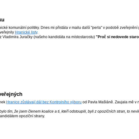
ku
cké komunální politiky. Dnes mi přistála v mailu další "perla" v podobě zveřejnění
veřejnily
Hranické listy
.
taz Vladimíra Juračky (našeho kandidáta na místostarostu)
"Proč si nedovede staro
veřejných
ánek
Hranice zůstávají dál bez Kontrolního výboru
od Pavla Mašláně. Zaujala mě v 
lo tím, že jsem členem koalice a ti, kteří odstoupili, byli z opozičních stran, to neví
andidátem opoziční strany.