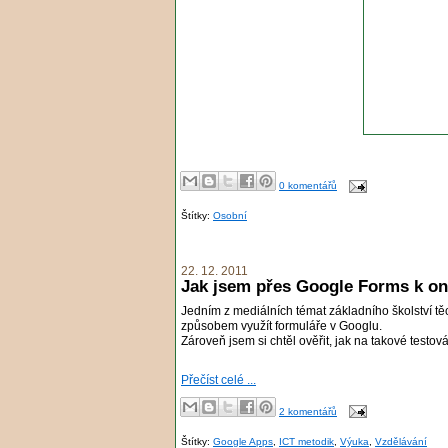
0 komentářů
Štítky:
Osobní
22. 12. 2011
Jak jsem přes Google Forms k onl
Jedním z mediálních témat základního školství těch
způsobem využít formuláře v Googlu.
Zároveň jsem si chtěl ověřit, jak na takové testován
Přečíst celé ...
2 komentářů
Štítky:
Google Apps
,
ICT metodik
,
Výuka
,
Vzdělávání