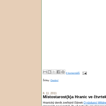
0 komentářů
Štítky:
Osobní
6. 11. 2011
Místostarost(k)a Hranic ve čtvrte
Hranický deník zveřejnil článek
O nástupci Wildne