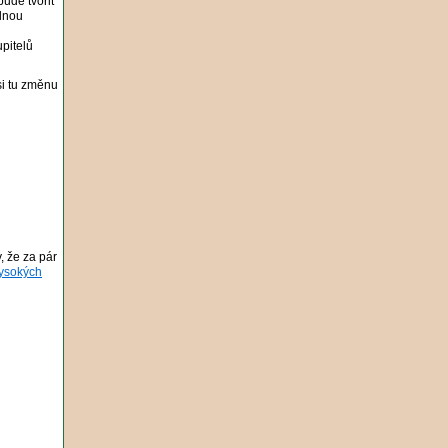
bude tvořit
dlnou
pitelů
si tu změnu
, že za pár
ysokých