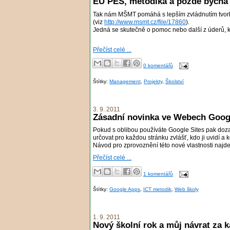
EU PES, metodika a pozdě bycha 
Tak nám MŠMT pomáhá s lepším zvládnutím tvorby
(viz
http://www.msmt.cz/file/17860
).
Jedná se skutečně o pomoc nebo další z úderů, k
Přečíst celé ...
0 komentářů
Štítky:
Management
,
Projekty
,
Školství
3. 9. 2011
Zásadní novinka ve Webech Googl
Pokud s oblibou používáte Google Sites pak doza
určovat pro každou stránku zvlášť, kdo ji uvidí a 
Návod pro zprovoznění této nové vlastnosti najd
Přečíst celé ...
1 komentářů
Štítky:
Google Apps
,
ICT metodik
,
Web školy
1. 9. 2011
Nový školní rok a můj návrat za 