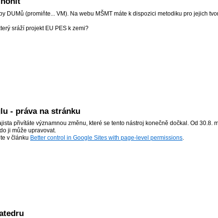
honit
 DUMů (promiňte... VM). Na webu MŠMT máte k dispozici metodiku pro jejich tvo
terý sráží projekt EU PES k zemi?
u - práva na stránku
jista přivítáte významnou změnu, které se tento nástroj konečně dočkal. Od 30.8. 
kdo ji může upravovat.
ete v článku
Better control in Google Sites with page-level permissions
.
katedru