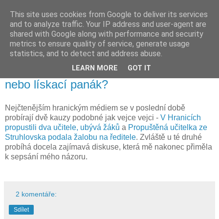
This site uses cookies from Google to deliver its services
and to analyze traffic. Your IP address and user-agent are
shared with Google along with performance and security
metrics to ensure quality of service, generate usage
statistics, and to detect and address abuse.
25. 7. 2010
LEARN MORE
GOT IT
Ředitel školy na Hranicku - manažer
nebo lískací panák?
Nejčtenějším hranickým médiem se v poslední době
probírají dvě kauzy podobné jak vejce vejci -
V Hranicích
propustili dva učitele, ubývá žáků
a
Propuštěná učitelka ze
Struhlovska podala žalobu na ředitele
. Zvláště u té druhé
probíhá docela zajímavá diskuse, která mě nakonec přiměla
k sepsání mého názoru.
2 komentáře:
Sdílet