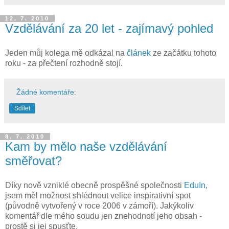
12. 7. 2010
Vzdělávání za 20 let - zajímavý pohled
Jeden můj kolega mě odkázal na
článek
ze začátku tohoto
roku - za přečtení rozhodně stojí.
Žádné komentáře:
Sdílet
8. 7. 2010
Kam by mělo naše vzdělávání
směřovat?
Díky nově vzniklé obecně prospěšné společnosti
EduIn
,
jsem měl možnost shlédnout velice inspirativní spot
(původně vytvořený v roce 2006 v zámoří). Jakýkoliv
komentář dle mého soudu jen znehodnotí jeho obsah -
prostě si jej spusťte.