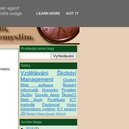
user-agent
erate usage
LEARN MORE
GOT IT
Prohledat tento blog
Štítky
nemalou
Vzdělávání
Školství
Management
Osobní
Web aplikace
Školský
informatik
Hranicko
Projekty
Služby
Google Apps
Škola21
Web školy
PostNuke
ICT
metodik
Osobnost
Výuka
Administrace systému
ICT správce
JSI
Školení
Open Source
Webmin
Archiv blogu
►
2016
(1)