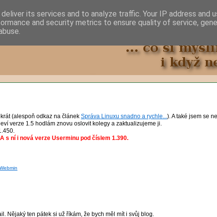
deliver its services and to analyze traffic. Your IP address and 
formance and security metrics to ensure quality of service, gen
abuse.
krát (alespoň odkaz na článek
Správa Linuxu snadno a rychle...
). A také jsem se 
jeví verze 1.5 hodlám znovu oslovit kolegy a zaktualizujeme ji.
1.450.
 A s ní i nová verze Userminu pod číslem 1.390.
Webmin
ail. Nějaký ten pátek si už říkám, že bych měl mít i svůj blog.