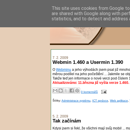
This site uses cookies from Google to 
are shared with Google along with per
statistics, and to detect and address 
7. 2. 2009
Webmin 1.460 a Usermin 1.390
O
Webminu
a jeho výhodách jsem psal již mnoho
měrou podílel na jeho počeštění ... Jakmile se ob
Takže teď jen informace o nové verzi pod číslem 
Aktualizováno: 11.března již vyšla verze 1.460.
0 komentářů
Štítky:
Administrace systému
,
ICT správce
,
Web aplikace
,
5. 2. 2009
Tak začínám
Kdysi jsem si řekl, že všichni mají svůj mobil ... m