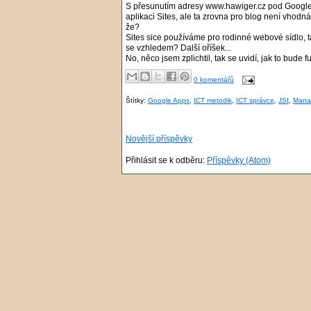
S přesunutím adresy www.hawiger.cz pod Google A
aplikaci Sites, ale ta zrovna pro blog není vhodn
že?
Sites sice používáme pro rodinné webové sídlo, ta
se vzhledem? Další oříšek...
No, něco jsem zplichtil, tak se uvidí, jak to bude f
0 komentářů
Štítky:
Google Apps
,
ICT metodik
,
ICT správce
,
JSI
,
Mana
Novější příspěvky
Přihlásit se k odběru:
Příspěvky (Atom)