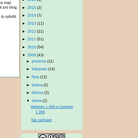
ce mají
é pro blog,
►
2015
(2)
►
2014
(7)
to vyřešit
►
2013
(11)
►
2012
(21)
►
2011
(51)
►
2010
(54)
▼
2009
(43)
►
prosince
(11)
►
listopadu
(14)
►
října
(12)
►
dubna
(2)
►
března
(2)
▼
února
(2)
Webmin 1.460 a Usermin
1.390
Tak začínám