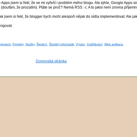
pps jsem si řekl, že se mi vyřeší i problém mého blogu. Ale ejhle, Google Apps si
á (doufám, že prozatím). Ptáte se proč? Nemá RSS :-(. A to jaksi není zrovna příjemn
k jsem si řekl, že blogger bych mohl alespoň nějak do sídla implementovat. Ale jak 
ungovat.
gement
,
Projekty
,
Služby
,
Školení
,
Školský informatik
,
Výuka
,
Vzdělávání
,
Web aplikace
Domovská stránka