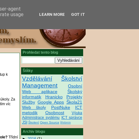
user-agent
erate usage
LEARN MORE
GOT IT
Prohledat tento blog
Štítky
tup k
Vzdělávání
Školství
Management
Osobní
Web aplikace
Školský
informatik
Hranicko
Projekty
 úkoly. Za
Služby
Google Apps
Škola21
tím víc
Web školy
PostNuke
ICT
metodik
Osobnost
Výuka
Administrace systému
ICT správce
JSI
Školení
Open Source
Webmin
Archiv blogu
kole?
Třídní
►
2016
(1)