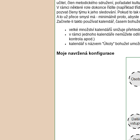
učitel, člen metodického sdružení, pořadatel kultur
V rámci některé role dokonce řídíte (například třídn
pozvat členy týmu k jeho sledování. Pokud to tak 
A to už přece smysl má - minimálně proto, abyste
Začnete-li takto používat kalendář, časem bohuže
velké množství kalendářů snižuje přehled
v rámci jednoho kalendáře nemůžete odlišo
kontrola apod.)
kalendář s názvem "Úkoly" bohužel umožňu
Moje navržená konfigurace