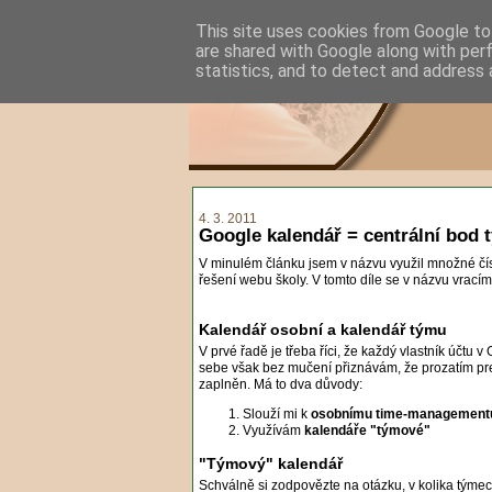
This site uses cookies from Google to 
are shared with Google along with per
statistics, and to detect and address 
4. 3. 2011
Google kalendář = centrální bod 
V minulém článku jsem v názvu využil množné čísl
řešení webu školy. V tomto díle se v názvu vrací
Kalendář osobní a kalendář týmu
V prvé řadě je třeba říci, že každý vlastník účtu
sebe však bez mučení přiznávám, že prozatím pref
zaplněn. Má to dva důvody:
Slouží mi k
osobnímu time-management
Využívám
kalendáře "týmové"
"Týmový" kalendář
Schválně si zodpovězte na otázku, v kolika týmech