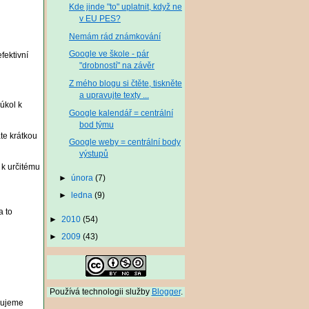
Kde jinde "to" uplatnit, když ne
v EU PES?
Nemám rád známkování
Google ve škole - pár
fektivní
"drobností" na závěr
Z mého blogu si čtěte, tiskněte
a upravujte texty ...
úkol k
Google kalendář = centrální
bod týmu
te krátkou
Google weby = centrální body
výstupů
 k určitému
►
února
(7)
►
ledna
(9)
a to
►
2010
(54)
►
2009
(43)
Používá technologii služby
Blogger
.
ybujeme