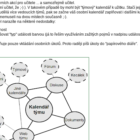
ních akcí pro učitele ... a samozřejmě učitel.
í učitel, že ;-) ). V takovém případě by mohl být "týmový" kalendář k užitku. Stačí jej
udělá více vedoucích týmů, pak se začne váš osobní kalendář zaplňovat i dalšími ka
 nemuseli na dvou místech současně ;-).
l narazíte na některé nedostatky:
nost
vat "typ" události barvou (já to řeším využíváním zažitých pojmů v nadpisu událost
je pouze vkládání osobních úkolů. Proto raději píši úkoly do "papírového diáře".