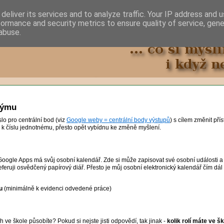
deliver its services and to analyze traffic. Your IP address and 
formance and security metrics to ensure quality of service, gen
abuse.
týmu
o pro centrální bod (viz
Google weby = centrální body výstupů
) s cílem změnit přís
m k číslu jednotnému, přesto opět vybídnu ke změně myšlení.
 v Google Apps má svůj osobní kalendář. Zde si může zapisovat své osobní události a
eruji osvědčený papírový diář. Přesto je můj osobní elektronický kalendář čím dál 
u
(minimálně k evidenci odvedené práce)
 ve škole působíte? Pokud si nejste jisti odpovědí, tak jinak -
kolik rolí máte ve š