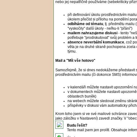
nebo jej nepatřičně používáme (sebekriticky přiz
při definování úkolu prostřednictvím mail
úkolem přečíst si přílohu na pondělní pora
odbíháme od tématu
, tj. předmětu mailu
"vyskočily" další úkoly - neřku-li "přání")
mailem nahrazujeme diskusi
- tento "ne
potřebuje "prodiskutovat" svůj problém a tud
absence neverbální komunikace
, což p
věta je na druhé straně pochopena zcela 
týmu.
Mail a "Mít vše hotovo"
Samozřejmě, že si dnes nedokážeme představit sp
prostřednictvím mailu (či dokonce SMS) informov
v kalendáři můžete nastavit upozornění na
v dokumentech můžete nastavit upozorně
oblastech buněk)
na webech můžete sledovat změnu stránk
příspěvky v diskusi vám automaticky přich
Krom toho jsem si ve své mailové schránce zav
jako záložku v Nastavení) zavedl značky. V "obec
Budu řešit?
Tento mail jsem jen prolítl. Obsahuje info