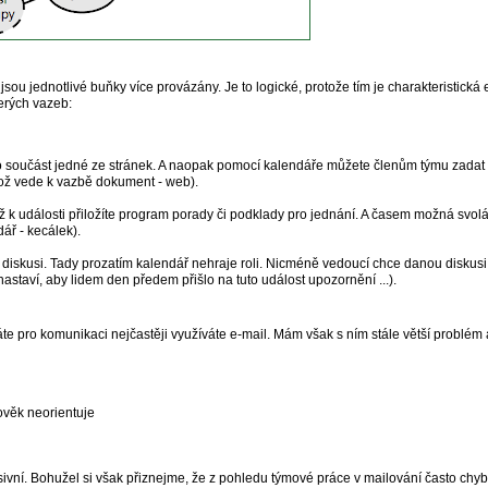
sou jednotlivé buňky více provázány. Je to logické, protože tím je charakteristická e
erých vazeb:
o součást jedné ze stránek. A naopak pomocí kalendáře můžete členům týmu zadat 
ž vede k vazbě dokument - web).
 k události přiložíte program porady či podklady pro jednání. A časem možná svolá
ář - kecálek).
diskusi. Tady prozatím kalendář nehraje roli. Nicméně vedoucí chce danou diskusi
c nastaví, aby lidem den předem přišlo na tuto událost upozornění ...).
 pro komunikaci nejčastěji využíváte e-mail. Mám však s ním stále větší problém 
lověk neorientuje
esivní. Bohužel si však přiznejme, že z pohledu týmové práce v mailování často ch