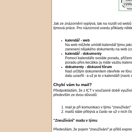
Jak ze znázornění vyplývá, tak na rozdíl od webů j
týmová práce. Pro názornost uvedu příklady někt
kalendář - web
Na web můžete umístit kalendář týmu jak
zanesení nějakého dokumentu na web (co
kalendář - dokumenty
Pomocí kalendáře svoláte poradu, přičemž
poradu přes kecálka (a máte vazbu kalend
dokumenty - diskusní fórum
Nad určitým dokumentem otevřete ve fóru 
datu uzavřít - a už je to v kalendáři (naví
Chybí vám tu mail?
Předpokládám, že z ICT v současné době využíváte
především ze dvou důvodů:
mail je při komunikaci v týmu "zneužíván"
mailů stále přibývá a často se už v nich č
"Zneužívání" mailu v týmu
Předesílám, že pojem "zneužívání" je příliš expr