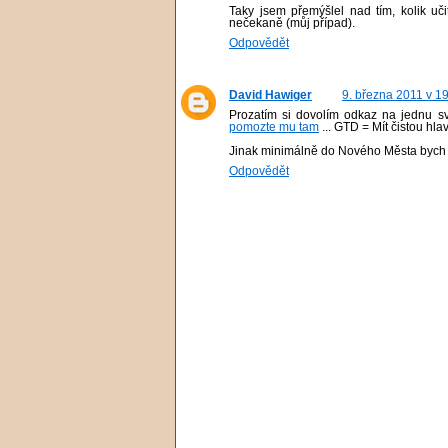
Taky jsem přemýšlel nad tím, kolik u
nečekaně (můj případ).
Odpovědět
David Hawiger
9. března 2011 v 1
Prozatím si dovolím odkaz na jednu sv
pomozte mu tam
... GTD = Mít čistou hla
Jinak minimálně do Nového Města bych p
Odpovědět