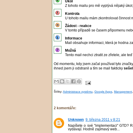
Úkol
Z tohoto mailu pro mě vyplývá nějaký úkol,
Kontrola
U tohoto mailu mám zkontrolovat činnost n
Žádost - reakce
V tomto případě se časem připomenu nebo s
Informace
Mail obsahuje informaci, která je hodna z
Možná
Tento mail nechci ztratit ze zřetele, ale te
Od momentu, kdy jsem začal používat tyto značky, 
ihned jsem ji odstranil a tím se mail fakticky
sešel
Štítky:
Administrace systému
,
Google Apps
,
Management
2 komentáře:
Unknown
9. března 2011 v 8:21
Napíšete o své "implementaci" GTD? Rád 
vydávají. Hodně zajímavý web...