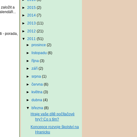
 založit a
►
2015
(2)
lendáři...
►
2014
(7)
►
2013
(11)
►
2012
(21)
i - porada,
▼
2011
(51)
►
prosince
(2)
►
listopadu
(6)
►
října
(3)
►
září
(2)
►
srpna
(1)
►
června
(6)
►
května
(3)
►
dubna
(4)
▼
března
(8)
Hraje vaše dítě počítačové
hry? Co s tím?
Koncepce rozvoje školství na
Hranicku