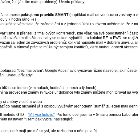
návám, že i já s tím mám problémy). Uvedu příklady:
u často
nerespektujeme pravidlo SMART
(například mail od vedoucího zaslaný o v
du v 7 hodin ráno ;-) )
 (kolikrát se vám stalo, že začnete číst a z jednoho úkolu si rázem uvědomíte, že z m
švar" jsme si přenesli z "mailových konferencí", kde však má své opodstatnění (čas
íž rozešle mail s žádostí, aby se ostatní vyjádřili ... a kolotoč RE: a FWD: se rozjíždí
ovažuji za jeden ze závažných problémů; kolikrát napíšete mail v dobrém úmyslu, 
opačně. V týmové práci to může být zdrojem konfliktů, které mohou ohrozit akcesc
olupráci "bez mailování". Google Apps navíc využívají různé nástroje, jak můžete 
áni. Uvedu příklady:
 blížící se termín (v minutách, hodinách, dnech a týdnech)
ní na provedené změny (v "Excelu" dokonce tyto změny můžete monitorovat na vy
y či změny v celém webu
ází do mailu; nicméně já s oblibou využívám jednodenní sumář (tj. jeden mail denn
edl metodu GTD =
"Mít vše hotovo"
. Pro tento účel jsem si v Gmailu pomocí Laborato
ném nastavení" jsem pak vybral následující:
rmace, které mají pro mě smysl, ale rozhodnu o něm později.