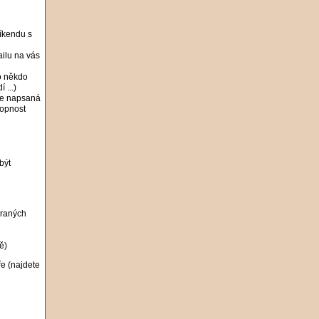
íkendu s
ailu na vás
to někdo
 ...)
ale napsaná
hopnost
být
braných
ě)
ře (najdete