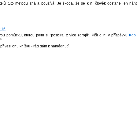
čitelů tuto metodu zná a používá. Je škoda, že se k ní člověk dostane jen ná
9:16
ou pomůcku, kterou jsem si "posbíral z více zdrojů". Píši o ni v příspěvku
Kdo 
vu.
řivezl onu knížku - rád dám k nahlédnutí.