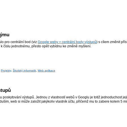
týmu
o pro centrální bod (viz
Google weby = centrální body výstupů
) s cílem změnit přís
m k číslu jednotnému, přesto opět vybídnu ke změně myšlení.
,
Projekty
,
Školský informatik
,
Web aplikace
stupů
 poskytování výstupů. Jednou z vlastností webů v Googlu je totiž jednoduchost jeji
ím, web si může založit jakýkoliv vlastník účtu, přičemž mu to zabere kolem 5 mi