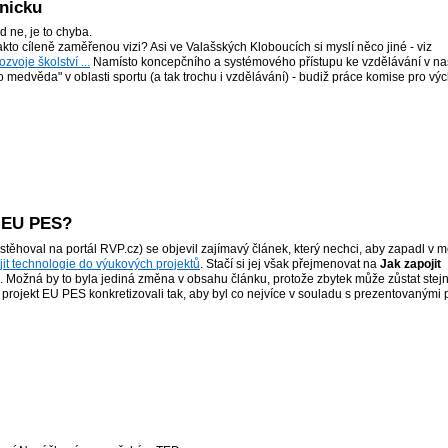
anicku
d ne, je to chyba.
akto cíleně zaměřenou vizi? Asi ve Valašských Kloboucích si myslí něco jiné - viz
voje školství ...
Namísto koncepčního a systémového přístupu ke vzdělávání v n
medvěda" v oblasti sportu (a tak trochu i vzdělávání) - budiž práce komise pro vý
v EU PES?
ěhoval na portál RVP.cz) se objevil zajímavý článek, který nechci, aby zapadl v m
jit technologie do výukových projektů
. Stačí si jej však přejmenovat na
Jak zapojit
. Možná by to byla jediná změna v obsahu článku, protože zbytek může zůstat stejn
" projekt EU PES konkretizovali tak, aby byl co nejvíce v souladu s prezentovanými p