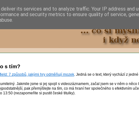
deliver its services and to analyze traffic. Your IP address and 
formance and security metrics to ensure quality of service, gen
abuse.
Co s tím?
ield: 7 způsobů, jakými hry odměňují mozek
. Jedná se o text, který vychází z jedné
ozumitelný. Jakmile jsme si jej spojil s videozáznamem, začal jsem se v něm o něco 
 nejpodstatnější, pak přemýšlejte na tím, co má hraní her společného s efektivním uč
do 13:50 (nezapomeňte si pustit české titulky).