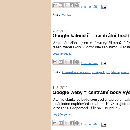
0 komentářů
Štítky:
Osobní
4. 3. 2011
Google kalendář = centrální bod 
V minulém článku jsem v názvu využil množné čísl
řešení webu školy. V tomto díle se v názvu vrací
Přečíst celé ...
2 komentářů
Štítky:
Administrace systému
,
Google Apps
,
Management
1. 3. 2011
Google weby = centrální body vý
V tomto článku se budu soustředit na problematiku
a následné naplňování obsahem. Když to zjednoduš
to zvládne s dopomocí i žák na 1.stupni ZŠ.
Přečíst celé ...
0 komentářů