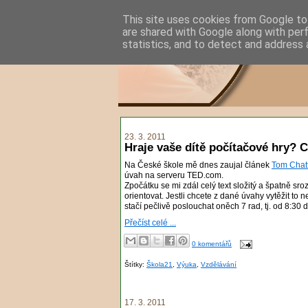
This site uses cookies from Google to 
are shared with Google along with per
statistics, and to detect and address 
23. 3. 2011
Hraje vaše dítě počítačové hry? 
Na České škole mě dnes zaujal článek
Tom Chatf
úvah na serveru TED.com.
Zpočátku se mi zdál celý text složitý a špatně sr
orientovat. Jestli chcete z dané úvahy vytěžit to
stačí pečlivě poslouchat oněch 7 rad, tj. od 8:30 
Přečíst celé ...
0 komentářů
Štítky:
Škola21
,
Výuka
,
Vzdělávání
17. 3. 2011