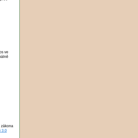
pps ve
málně
o zákona
 3.0