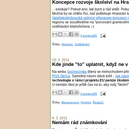
Koncepce rozvoje školství na Hr
... existuje? Pokud ano, tak bych ji rád viděl. Poku
Možná by se chtělo říci, nač potřebuje Hranicko t
Valašskokloboucká radnice připravuje koncepci roz
regionu se soustředíme na "porcování grantového 
vzdělávání blahořečena ;-).
0 komentářů
Štítky:
Hranicko
,
Vzdělávání
10. 3. 2011
Kde jinde "to" uplatnit, když ne 
Na webu
Spomocníka
(který se mimochodem přest
RSS čtečce
. Samotný název dává tušit -
Jak zapo
technologie v rámci projektu
EU peníze školám
U nemálo škol je ještě čas na to, aby svůj "školní
0 komentářů
Štítky:
Management
,
Projekty
,
Škola21
8. 3. 2011
Nemám rád známkování