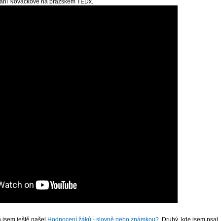
paní Nováčkové na pražském TEDx.
h jsem ještě našel
Hodnocení žáků - slovně nebo známkou?
. Druhý, kde jsem psal,