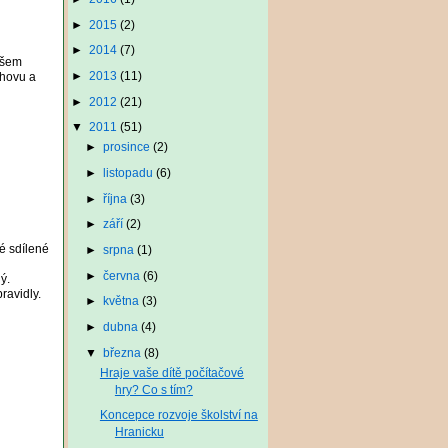
►
2015
(2)
►
2014
(7)
ašem
►
2013
(11)
chovu a
►
2012
(21)
▼
2011
(51)
►
prosince
(2)
►
listopadu
(6)
►
října
(3)
►
září
(2)
é sdílené
►
srpna
(1)
►
června
(6)
ý.
ravidly.
►
května
(3)
►
dubna
(4)
▼
března
(8)
Hraje vaše dítě počítačové
hry? Co s tím?
Koncepce rozvoje školství na
Hranicku