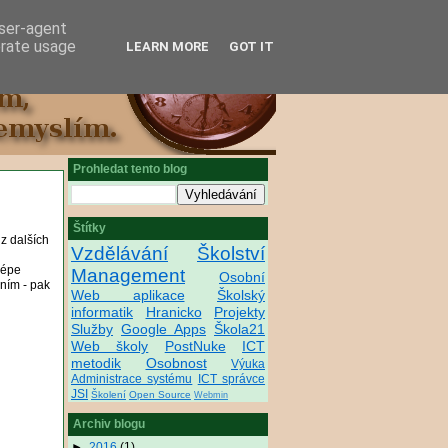
user-agent
erate usage
LEARN MORE
GOT IT
Prohledat tento blog
Štítky
 z dalších
Vzdělávání
Školství
lépe
Management
Osobní
ením - pak
Web aplikace
Školský
informatik
Hranicko
Projekty
Služby
Google Apps
Škola21
Web školy
PostNuke
ICT
metodik
Osobnost
Výuka
Administrace systému
ICT správce
JSI
Školení
Open Source
Webmin
Archiv blogu
►
2016
(1)