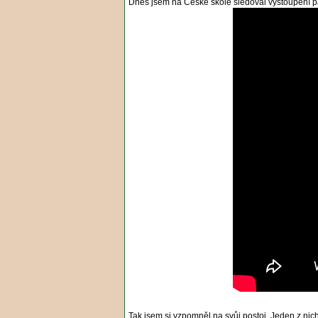
Dnes jsem na České škole sledoval vystoupení 
Tak jsem si vzpomněl na svůj postoj. Jeden z nic