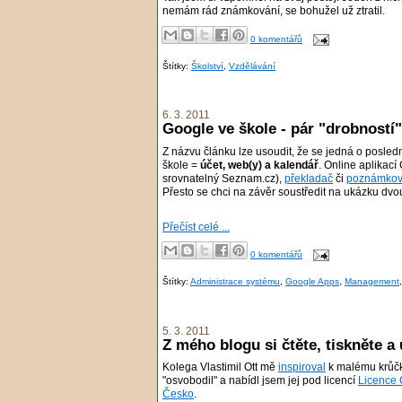
nemám rád známkování, se bohužel už ztratil.
0 komentářů
Štítky:
Školství
,
Vzdělávání
6. 3. 2011
Google ve škole - pár "drobností"
Z názvu článku lze usoudit, že se jedná o poslední
škole =
účet, web(y) a kalendář
. Online aplikací
srovnatelný Seznam.cz),
překladač
či
poznámkov
Přesto se chci na závěr soustředit na ukázku dvou
Přečíst celé ...
0 komentářů
Štítky:
Administrace systému
,
Google Apps
,
Management
5. 3. 2011
Z mého blogu si čtěte, tiskněte a 
Kolega Vlastimil Ott mě
inspiroval
k malému krůčku
"osvobodil" a nabídl jsem jej pod licencí
Licence 
Česko
.