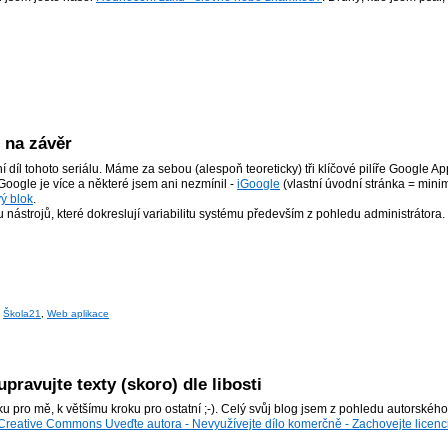
 na závěr
 díl tohoto seriálu. Máme za sebou (alespoň teoreticky) tři klíčové pilíře Google A
 Google je více a některé jsem ani nezmínil -
iGoogle
(vlastní úvodní stránka = mini
ý blok
.
 nástrojů, které dokreslují variabilitu systému především z pohledu administrátora.
,
Škola21
,
Web aplikace
upravujte texty (skoro) dle libosti
 pro mě, k většímu kroku pro ostatní ;-). Celý svůj blog jsem z pohledu autorskéh
Creative Commons Uveďte autora - Nevyužívejte dílo komerčně - Zachovejte licenci