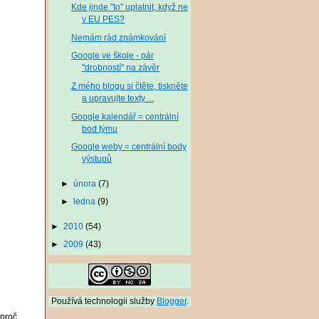
Kde jinde "to" uplatnit, když ne
v EU PES?
Nemám rád známkování
Google ve škole - pár
"drobností" na závěr
Z mého blogu si čtěte, tiskněte
a upravujte texty ...
Google kalendář = centrální
bod týmu
Google weby = centrální body
výstupů
►
února
(7)
►
ledna
(9)
►
2010
(54)
►
2009
(43)
Používá technologii služby
Blogger
.
 proč