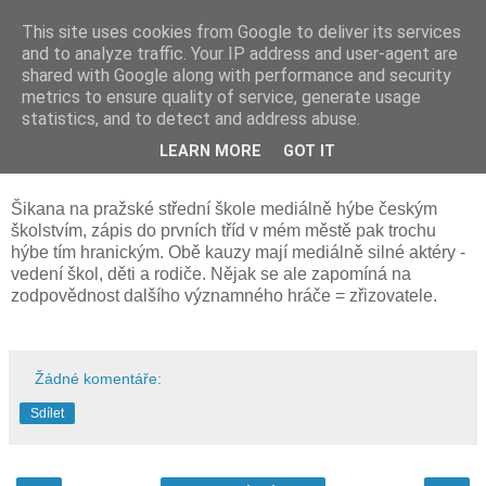
This site uses cookies from Google to deliver its services
and to analyze traffic. Your IP address and user-agent are
shared with Google along with performance and security
metrics to ensure quality of service, generate usage
statistics, and to detect and address abuse.
25. 2. 2016
LEARN MORE
GOT IT
Pražský Třebešín a mé rodné Hranice
Šikana na pražské střední škole mediálně hýbe českým
školstvím, zápis do prvních tříd v mém městě pak trochu
hýbe tím hranickým. Obě kauzy mají mediálně silné aktéry -
vedení škol, děti a rodiče. Nějak se ale zapomíná na
zodpovědnost dalšího významného hráče = zřizovatele.
Žádné komentáře:
Sdílet