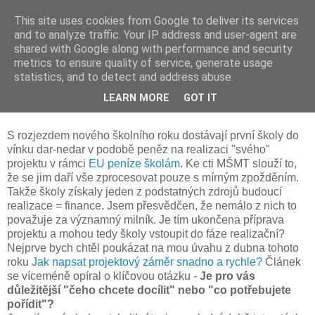
This site uses cookies from Google to deliver its services
and to analyze traffic. Your IP address and user-agent are
shared with Google along with performance and security
metrics to ensure quality of service, generate usage
statistics, and to detect and address abuse.
3. 9. 2010
LEARN MORE
GOT IT
EU PES začíná přidělovat první peníze
S rozjezdem nového školního roku dostávají první školy do
vínku dar-nedar v podobě peněz na realizaci "svého"
projektu v rámci
EU peníze školám
. Ke cti MŠMT slouží to,
že se jim daří vše zprocesovat pouze s mírným zpožděním.
Takže školy získaly jeden z podstatných zdrojů budoucí
realizace = finance. Jsem přesvědčen, že nemálo z nich to
považuje za významný milník. Je tím ukončena příprava
projektu a mohou tedy školy vstoupit do fáze realizační?
Nejprve bych chtěl poukázat na mou úvahu z dubna tohoto
roku
Jak napsat projektový záměr snadno a rychle?
Článek
se víceméně opíral o klíčovou otázku -
Je pro vás
důležitější "čeho chcete docílit" nebo "co potřebujete
pořídit"?