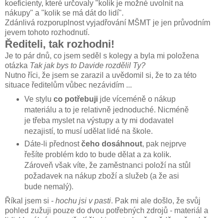
koeficienty, které určovaly "kolik je možné uvolnit na
nákupy" a "kolik se má dát do lidí".
Zdánlivá rozporuplnost vyjadřování MŠMT je jen průvodním
jevem tohoto rozhodnutí.
Řediteli, tak rozhodni!
Je to pár dnů, co jsem seděl s kolegy a byla mi položena
otázka
Tak jak bys to Davide rozdělil Ty?
Nutno říci, že jsem se zarazil a uvědomil si, že to za této
situace ředitelům vůbec nezávidím ...
Ve stylu
co potřebuji
jde víceméně o nákup
materiálu a to je relativně jednoduché. Nicméně
je třeba myslet na výstupy a ty mi dodavatel
nezajistí, to musí udělat lidé na škole.
Dáte-li přednost
čeho dosáhnout
, pak nejprve
řešíte problém kdo to bude dělat a za kolik.
Zároveň však víte, že zaměstnanci položí na stůl
požadavek na nákup zboží a služeb (a že asi
bude nemalý).
Říkal jsem si -
hochu jsi v pasti
. Pak mi ale došlo, že svůj
pohled zužuji pouze do dvou potřebných zdrojů - materiál a