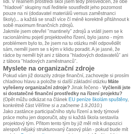
lidi. V reálném prostředí škol jsem tedy přesvědčen, že obě
"hladové" skupiny nutí ředitele soustředit jeho pozornost
pouze na ni (dodavatel materiálů versus zaměstnanci
školy)... a každá se snaží více čí méně korektně přitáhnout k
sobě maximum finančních zdrojů.
Jakmile jsem otevřel "mantinely" zdrojů a vrátil jsem se k
racionálnímu pojetí projektového řízení, bylo jasno - mým
problémem bylo to, že jsem na tu otázku měl odpovědět
sám, neměl jsem se s kým v klidu poradit. A je jasné, že
rádce by neměl být ani z tábora "hladových dodavatelů" ani
z tábora "hladových zaměstnanců".
Myslete na organizační zdroje
Pokud vám již dorazily zdroje finanční, zachovejte si prosím
chladnou hlavu a položte si další základní otázku
Máte
vyřešeny organizační zdroje?
Jinak řečeno -
Vyčlenili jste
si dostatečné finanční prostředky na řízení projektu?
(Opět můžu odkázat na článek
EU peníze školám spuštěny
,
konkrétně část
Věříme si a začneme 1.9.2010
.)
Jako zastánce participačního stylu řízení a tedy týmové
práce mohu jen doporučit, aby si každá škola sestavila
projektový tým. Přitom tento tým by již měl mít k dispozici
alespoň nějaký strukturovaný časový plán - pokud bude mít