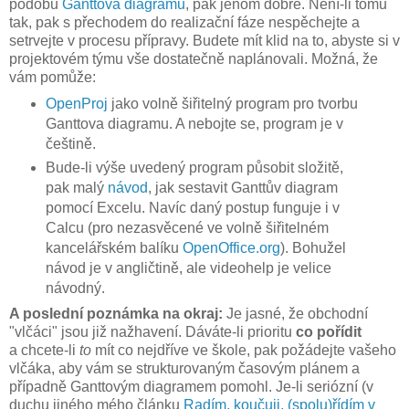
podobu
Ganttova diagramu
, pak jenom dobře. Není-li tomu
tak, pak s přechodem do realizační fáze nespěchejte a
setrvejte v procesu přípravy. Budete mít klid na to, abyste si v
projektovém týmu vše dostatečně naplánovali. Možná, že
vám pomůže:
OpenProj
jako volně šiřitelný program pro tvorbu
Ganttova diagramu. A nebojte se, program je v
češtině.
Bude-li výše uvedený program působit složitě,
pak malý
návod
, jak sestavit Ganttův diagram
pomocí Excelu. Navíc daný postup funguje i v
Calcu (pro nezasvěcené ve volně šiřitelném
kancelářském balíku
OpenOffice.org
). Bohužel
návod je v angličtině, ale videohelp je velice
návodný.
A poslední poznámka na okraj:
Je jasné, že obchodní
"vlčáci" jsou již nažhavení. Dáváte-li prioritu
co pořídit
a chcete-li
to
mít co nejdříve ve škole, pak požádejte vašeho
vlčáka, aby vám se strukturovaným časovým plánem a
případně Ganttovým diagramem pomohl. Je-li seriózní (v
duchu jiného mého článku
Radím, koučuji, (spolu)řídím v