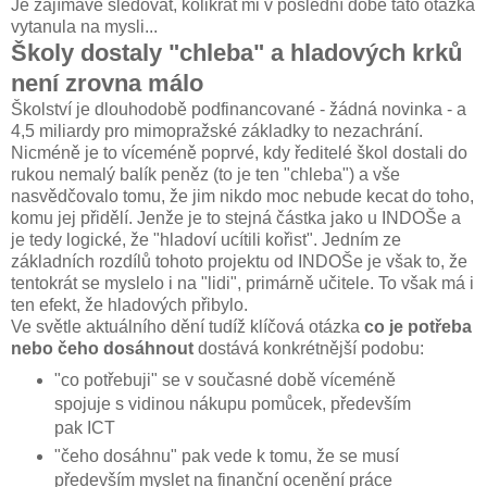
Je zajímavé sledovat, kolikrát mi v poslední době tato otázka
vytanula na mysli...
Školy dostaly "chleba" a hladových krků
není zrovna málo
Školství je dlouhodobě podfinancované - žádná novinka - a
4,5 miliardy pro mimopražské základky to nezachrání.
Nicméně je to víceméně poprvé, kdy ředitelé škol dostali do
rukou nemalý balík peněz (to je ten "chleba") a vše
nasvědčovalo tomu, že jim nikdo moc nebude kecat do toho,
komu jej přidělí. Jenže je to stejná částka jako u INDOŠe a
je tedy logické, že "hladoví ucítili kořist". Jedním ze
základních rozdílů tohoto projektu od INDOŠe je však to, že
tentokrát se myslelo i na "lidi", primárně učitele. To však má i
ten efekt, že hladových přibylo.
Ve světle aktuálního dění tudíž klíčová otázka
co je potřeba
nebo čeho dosáhnout
dostává konkrétnější podobu:
"co potřebuji" se v současné době víceméně
spojuje s vidinou nákupu pomůcek, především
pak ICT
"čeho dosáhnu" pak vede k tomu, že se musí
především myslet na finanční ocenění práce