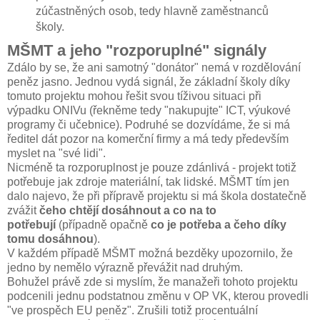
zúčastněných osob, tedy hlavně zaměstnanců
školy.
MŠMT a jeho "rozporuplné" signály
Zdálo by se, že ani samotný "donátor" nemá v rozdělování
peněz jasno. Jednou vydá signál, že základní školy díky
tomuto projektu mohou řešit svou tíživou situaci při
výpadku ONIVu (řekněme tedy "nakupujte" ICT, výukové
programy či učebnice). Podruhé se dozvídáme, že si má
ředitel dát pozor na komerční firmy a má tedy především
myslet na "své lidi".
Nicméně ta rozporuplnost je pouze zdánlivá - projekt totiž
potřebuje jak zdroje materiální, tak lidské. MŠMT tím jen
dalo najevo, že při přípravě projektu si má škola dostatečně
zvážit
čeho chtějí dosáhnout a co na to
potřebují
(případně opačně
co je potřeba a čeho díky
tomu dosáhnou
).
V každém případě MŠMT možná bezděky upozornilo, že
jedno by nemělo výrazně převážit nad druhým.
Bohužel právě zde si myslím, že manažeři tohoto projektu
podcenili jednu podstatnou změnu v OP VK, kterou provedli
"ve prospěch EU peněz". Zrušili totiž procentuální