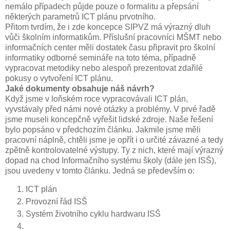
nemálo případech půjde pouze o formalitu a přepsání
některých parametrů ICT plánu prvotního.
Přitom tvrdím, že i zde koncepce SIPVZ má výrazný dluh
vůči školním informatikům. Příslušní pracovníci MŠMT nebo
informačních center měli dostatek času připravit pro školní
informatiky odborné semináře na toto téma, případně
vypracovat metodiky nebo alespoň prezentovat zdařilé
pokusy o vytvoření ICT plánu.
Jaké dokumenty obsahuje náš návrh?
Když jsme v loňském roce vypracovávali ICT plán,
vyvstávaly před námi nové otázky a problémy. V prvé řadě
jsme museli koncepčně vyřešit lidské zdroje. Naše řešení
bylo popsáno v předchozím článku. Jakmile jsme měli
pracovní náplně, chtěli jsme je opřít i o určité závazné a tedy
zpětně kontrolovatelné výstupy. Ty z nich, které mají výrazný
dopad na chod Informačního systému školy (dále jen ISŠ),
jsou uvedeny v tomto článku. Jedná se především o:
ICT plán
Provozní řád ISŠ
Systém životního cyklu hardwaru ISŠ