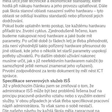
měla určit jisté technické a ekonomické standardy, které
hodlá při nákupu hardwaru a jeho provozu uplatňovat. Dále
pak škola stanoví oblasti nasazení svého hardwaru – tyto
oblasti se odlišují kvalitou standardů nebo přísností jejich
dodržování.
Pokud bude uplatněn tento postup, lze každému hardwaru
přiřadit tzv. životní cyklus. Zjednodušeně řečeno, kam
budeme nakupovat nový hardware a jaké bude mít
parametry. Po určité době (v řádech let) je třeba přehodnotit,
zda není výhodnější takto pořízený hardware přesunout do
jiné oblasti, kde jeho o několik let starší parametry uspokojí
potřeby uživatelů. Po dalším období užívání nakonec
musíme určit, jak s již neefektivním hardwarem naložit (to
samozřejmě ještě nemusí znamenat jeho vyřazení).
Prvotní zodpovědnost za tento dokument by měl nést ICT
správce.
Specifikace serverových služeb ISŠ
Již v předchozím článku jsem se zmiňoval o tom, že
administrace ISŠ může být bez problémů řešena buď na
principu pracovně-právního vztahu nebo s využitím externí
služby. V obou případech je však třeba specifikovat pracovní
náplň administrátora. To však samo o sobě nestačí.
Dle našeho návrhu by každá škola měla zapracovat na