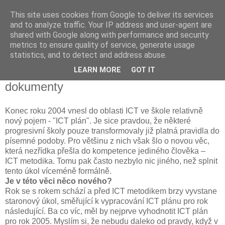
This site uses cookies from Google to deliver its services
and to analyze traffic. Your IP address and user-agent are
shared with Google along with performance and security
metrics to ensure quality of service, generate usage
statistics, and to detect and address abuse.
20. 10. 2009
LEARN MORE
GOT IT
ICT na škole - 3.díl: ICT plán a ostatní
dokumenty
Konec roku 2004 vnesl do oblasti ICT ve škole relativně
nový pojem - "ICT plán". Je sice pravdou, že některé
progresivní školy pouze transformovaly již platná pravidla do
písemné podoby. Pro většinu z nich však šlo o novou věc,
která nezřídka přešla do kompetence jediného člověka –
ICT metodika. Tomu pak často nezbylo nic jiného, než splnit
tento úkol víceméně formálně.
Je v této věci něco nového?
Rok se s rokem schází a před ICT metodikem brzy vyvstane
staronový úkol, směřující k vypracování ICT plánu pro rok
následující. Ba co víc, měl by nejprve vyhodnotit ICT plán
pro rok 2005. Myslím si, že nebudu daleko od pravdy, když v