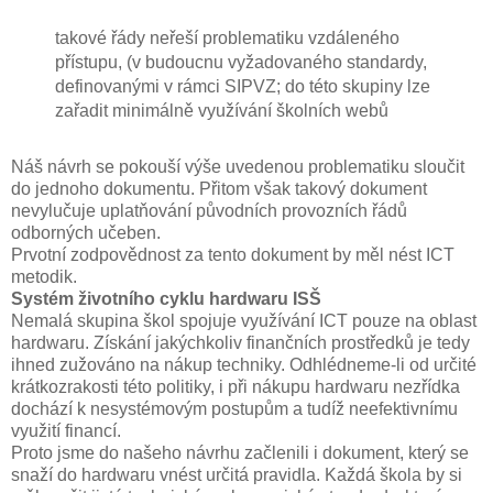
takové řády neřeší problematiku vzdáleného
přístupu, (v budoucnu vyžadovaného standardy,
definovanými v rámci SIPVZ; do této skupiny lze
zařadit minimálně využívání školních webů
Náš návrh se pokouší výše uvedenou problematiku sloučit
do jednoho dokumentu. Přitom však takový dokument
nevylučuje uplatňování původních provozních řádů
odborných učeben.
Prvotní zodpovědnost za tento dokument by měl nést ICT
metodik.
Systém životního cyklu hardwaru ISŠ
Nemalá skupina škol spojuje využívání ICT pouze na oblast
hardwaru. Získání jakýchkoliv finančních prostředků je tedy
ihned zužováno na nákup techniky. Odhlédneme-li od určité
krátkozrakosti této politiky, i při nákupu hardwaru nezřídka
dochází k nesystémovým postupům a tudíž neefektivnímu
využití financí.
Proto jsme do našeho návrhu začlenili i dokument, který se
snaží do hardwaru vnést určitá pravidla. Každá škola by si