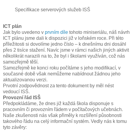
Specifikace serverových služeb ISŠ
ICT plán
Jak bylo uvedeno v
prvním díle
tohoto miniseriálu, náš návrh
ICT plánu jsme dali k dispozici již v loňském roce. Při této
příležitosti si dovolíme jedno číslo – k dnešnímu dni dosáhl
přes 2 tisíce stažení. Navíc jsme v rámci našich jiných aktivit
několikrát narazili na to, že byl i školami využíván, což nás
samozřejmě těší.
Samozřejmě ke konci roku počítáme s jeho modifikací, v
současné době však nemůžeme nabídnout žádnou jeho
aktualizovanou verzi.
Prvotní zodpovědnost za tento dokument by měl nést
vedoucí ISŠ.
Provozní řád ISŠ
Předpokládáme, že dnes již každá škola disponuje s
pracovním či provozním řádem v počítačových učebnách.
Naše zkušenosti nás však přiměly k rozšíření působnosti
takového řádu na celý informační systém. Vedly nás k tomu
tyto závěry: