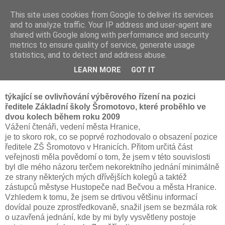
This site uses cookies from Google to deliver its services
and to analyze traffic. Your IP address and user-agent are
shared with Google along with performance and security
metrics to ensure quality of service, generate usage
statistics, and to detect and address abuse.
15. 6. 2010
LEARN MORE
GOT IT
Moje konečné vyjádření
týkající se ovlivňování výběrového řízení na pozici
ředitele Základní školy Šromotovo, které proběhlo ve
dvou kolech během roku 2009
Vážení čtenáři, vedení města Hranice,
je to skoro rok, co se poprvé rozhodovalo o obsazení pozice
ředitele ZŠ Šromotovo v Hranicích. Přitom určitá část
veřejnosti měla povědomí o tom, že jsem v této souvislosti
byl dle mého názoru terčem nekorektního jednání minimálně
ze strany některých mých dřívějších kolegů a taktéž
zástupců městyse Hustopeče nad Bečvou a města Hranice.
Vzhledem k tomu, že jsem se drtivou většinu informací
dovídal pouze zprostředkovaně, snažil jsem se bezmála rok
o uzavřená jednání, kde by mi byly vysvětleny postoje