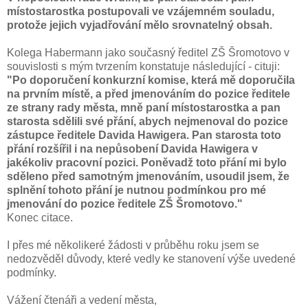
místostarostka postupovali ve vzájemném souladu,
protože jejich vyjadřování mělo srovnatelný obsah.
Kolega Habermann jako současný ředitel ZŠ Šromotovo v
souvislosti s mým tvrzením konstatuje následující - cituji:
"Po doporučení konkurzní komise, která mě doporučila
na prvním místě, a před jmenováním do pozice ředitele
ze strany rady města, mně paní místostarostka a pan
starosta sdělili své přání, abych nejmenoval do pozice
zástupce ředitele Davida Hawigera. Pan starosta toto
přání rozšířil i na nepůsobení Davida Hawigera v
jakékoliv pracovní pozici. Poněvadž toto přání mi bylo
sděleno před samotným jmenováním, usoudil jsem, že
splnění tohoto přání je nutnou podmínkou pro mé
jmenování do pozice ředitele ZŠ Šromotovo."
Konec citace.
I přes mé několikeré žádosti v průběhu roku jsem se
nedozvěděl důvody, které vedly ke stanovení výše uvedené
podmínky.
Vážení čtenáři a vedení města,