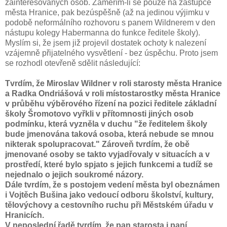
zainteresovaných osob. Zaměřím-li se pouze na zástupce
města Hranice, pak bezúspěšně (až na jedinou výjimku v
podobě neformálního rozhovoru s panem Wildnerem v den
nástupu kolegy Habermanna do funkce ředitele školy).
Myslím si, že jsem již projevil dostatek ochoty k nalezení
vzájemně přijatelného vysvětlení - bez úspěchu. Proto jsem
se rozhodl otevřeně sdělit následující:
Tvrdím, že Miroslav Wildner v roli starosty města Hranice
a Radka Ondriášová v roli místostarostky města Hranice
v průběhu výběrového řízení na pozici ředitele základní
školy Šromotovo vyřkli v přítomnosti jiných osob
podmínku, která vyzněla v duchu "že ředitelem školy
bude jmenována taková osoba, která nebude se mnou
nikterak spolupracovat." Zároveň tvrdím, že obě
jmenované osoby se takto vyjadřovaly v situacích a v
prostředí, které bylo spjato s jejich funkcemi a tudíž se
nejednalo o jejich soukromé názory.
Dále tvrdím, že s postojem vedení města byl obeznámen
i Vojtěch Bušina jako vedoucí odboru školství, kultury,
tělovýchovy a cestovního ruchu při Městském úřadu v
Hranicích.
V neposlední řadě tvrdím, že pan starosta i paní